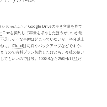
Google Drive
の空き容量を見て
ラシでごめんなさい)
e
Oneを契約して容量を増やしたほうがいいか迷
ろ不足しそうな事態は起こっていないが、半分以上
でねぇ。
iCloud
は写真やバックアップなどですぐに
しまうので有料プラン契約したけども。今後の使い
てもいいのでは説。100GBなら250円/月
*1
だ