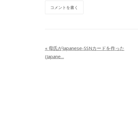
コメントを書く
«
母氏がJapanese-SSNカードを作った
(Japane…