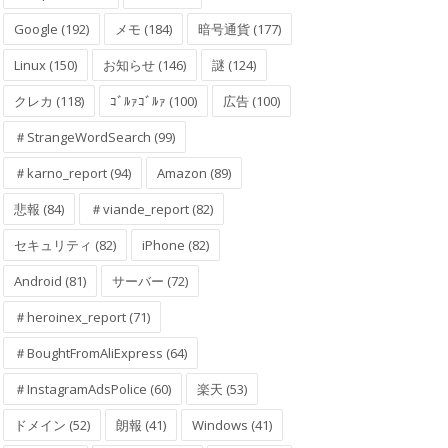
Google (192)
メモ (184)
暗号通貨 (177)
Linux (150)
お知らせ (146)
謎 (124)
クレカ (118)
ｺﾞﾙｧｺﾞﾙｧ (100)
広告 (100)
＃StrangeWordSearch (99)
＃karno_report (94)
Amazon (89)
悲報 (84)
＃viande_report (82)
セキュリティ (82)
iPhone (82)
Android (81)
サーバー (72)
＃heroinex_report (71)
＃BoughtFromAliExpress (64)
＃InstagramAdsPolice (60)
楽天 (53)
ドメイン (52)
朗報 (41)
Windows (41)