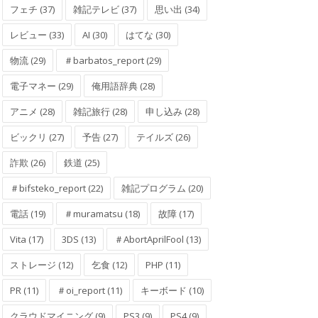
フェチ (37)
雑記テレビ (37)
思い出 (34)
レビュー (33)
AI (30)
はてな (30)
物流 (29)
＃barbatos_report (29)
電子マネー (29)
俺用語辞典 (28)
アニメ (28)
雑記旅行 (28)
申し込み (28)
ビックリ (27)
予告 (27)
テイルズ (26)
詐欺 (26)
鉄道 (25)
＃bifsteko_report (22)
雑記プログラム (20)
電話 (19)
＃muramatsu (18)
故障 (17)
Vita (17)
3DS (13)
＃AbortAprilFool (13)
ストレージ (12)
乞食 (12)
PHP (11)
PR (11)
＃oi_report (11)
キーボード (10)
クラウドマイニング (9)
PS3 (9)
PS4 (9)