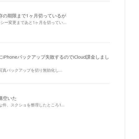
存の期限まで1ヶ月切っているが
ポリシー変更まであと1ヶ月を切ってい…
Phoneバックアップ失敗するのでiCloud課金しまし
件、写真バックアップを切り無効化し…
構空いた
うな件、スクショを整理したところ1…