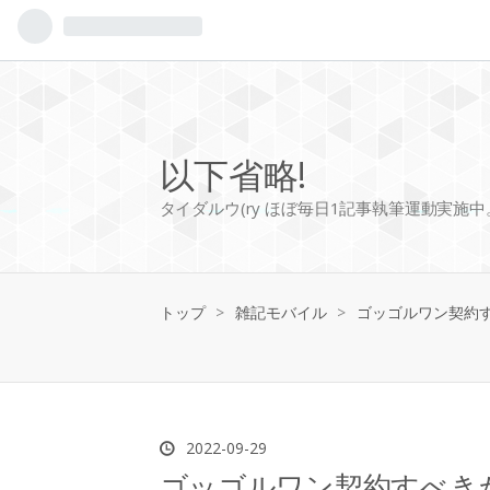
以下省略!
タイダルウ(ry ほぼ毎日1記事執筆運動実施
トップ
>
雑記モバイル
>
ゴッゴルワン契約
2022
-
09
-
29
ゴッゴルワン契約すべき